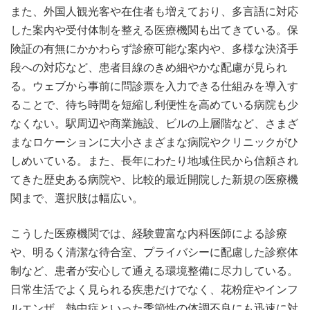
また、外国人観光客や在住者も増えており、多言語に対応
した案内や受付体制を整える医療機関も出てきている。保
険証の有無にかかわらず診療可能な案内や、多様な決済手
段への対応など、患者目線のきめ細やかな配慮が見られ
る。ウェブから事前に問診票を入力できる仕組みを導入す
ることで、待ち時間を短縮し利便性を高めている病院も少
なくない。駅周辺や商業施設、ビルの上層階など、さまざ
まなロケーションに大小さまざまな病院やクリニックがひ
しめいている。また、長年にわたり地域住民から信頼され
てきた歴史ある病院や、比較的最近開院した新規の医療機
関まで、選択肢は幅広い。
こうした医療機関では、経験豊富な内科医師による診療
や、明るく清潔な待合室、プライバシーに配慮した診察体
制など、患者が安心して通える環境整備に尽力している。
日常生活でよく見られる疾患だけでなく、花粉症やインフ
ルエンザ、熱中症といった季節性の体調不良にも迅速に対