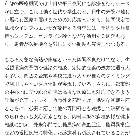
市部の医療機関では土日や平日夜間にも診療を行うケース
が目立つ。これは働く世代や学生など、日中の来院が難し
い層にも医療を届けるための対応策といえる。期間限定で
風邪やインフルエンザが流行する時季には、予約制や順番
待ちシステム、オンライン診療などを活用する病院もあ
り、患者が医療機会を逃しにくい制度も浸透しつつある。
もちろん急な高熱や腹痛といった体調不良だけでなく、生
活習慣病の予防や健診の相談、定期的な薬の処方に通う人
も多い。周辺の企業や学校に通う人々が自らのタイミング
で利用しやすい医療体制が実現している。さらに、都市部
の中心地に立つ総合病院は高度な医療にも対応できるよう
設備が充実している。救急外来部門では、迅速な初期対応
とともに、必要に応じて他の専門科とも連携して治療を進
められる点も安心要素となる。内科全般の多種多様な健康
相談に加え、外来部門では糖尿病や高血圧症、脂質異常症
などの慢性疾患に特化した診療科も併設されていることが