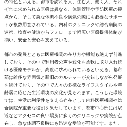
の特色といえる。都市を訪れる人、住む人、働く人、それ
ぞれに求められる医療は異なる。体調管理や予防医療の観
点から、そして急な体調不良や病気の際にも必要なサポー
トが複数用意されている。内科のクリニックや総合病院の
連携、検査や健診からフォローまで幅広い医療提供体制が
揃い、安全と安心を支えている。
都市の発展とともに医療機関の在り方や機能も絶えず前進
しており、その中で利用者の声や変化を柔軟に取り入れ続
ける医療モデルが、高度に求められているといえる。都市
部は雑多な雰囲気と新旧のカルチャーが交錯しながら発展
を続けており、その中で人々の多様なライフスタイルや年
齢層に応じた生活環境の変化が見られます。こうした環境
では、生活の利便性を支える存在として内科医療機関や総
合病院が重要な役割を果たしています。都市中心部には駅
近などアクセスの良い場所に多くのクリニックや病院が点
在し、急な体調不良時にも迅速な受診が可能です。また、