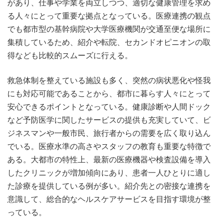
があり、仕事や学業を両立しつつ、適切な健康管理を求め
る人々にとって重要な拠点となっている。医療連携の観点
でも都市型の基幹病院や大学医療機関が交通至便な場所に
集積しているため、紹介や転院、セカンドオピニオンの取
得なども比較的スムーズに行える。
救急体制を整えている施設も多く、突然の病状悪化や怪我
にも対応可能であることから、都市に暮らす人々にとって
安心できるポイントとなっている。健康診断や人間ドック
など予防医学に関したサービスの提供も充実していて、ビ
ジネスマンや一般市民、旅行者からの需要を広く取り込ん
でいる。医療水準の高さやスタッフの教育も重要な特徴で
ある。大都市の特性上、最新の医療機器や検査設備を導入
したクリニックが増加傾向にあり、患者一人ひとりに適し
た診療を提供している例が多い。紹介先との密接な連携を
意識して、総合的なヘルスケアサービスを目指す環境が整
っている。