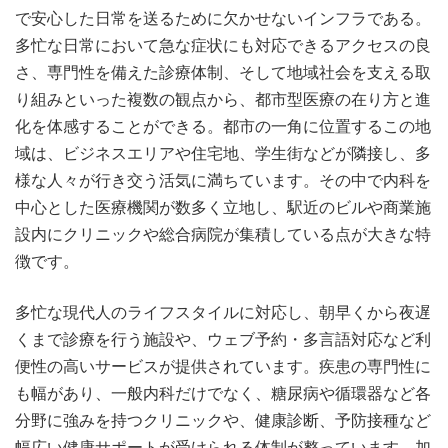
で安心した日常を送るために欠かせないインフラである。
多忙な日常において急な症状にも対応できるアクセスの良
さ、専門性を備えた診療体制、そして地域社会を支える取
り組みといった複数の観点から、都市型医療の在り方と進
化を体感することができる。都市の一角に位置するこの地
域は、ビジネスエリアや住宅地、学生街などが隣接し、多
様な人々が行き交う活気に満ちています。その中で内科を
中心とした医療機関が数多く立地し、駅近のビルや商業施
設内にクリニックや総合病院が集積している点が大きな特
徴です。
多忙な現代人のライフスタイルに対応し、朝早くから夜遅
くまで診療を行う施設や、ウェブ予約・多言語対応など利
便性の高いサービスが提供されています。疾患の専門性に
も幅があり、一般内科だけでなく、糖尿病や循環器など各
分野に強みを持つクリニックや、健康診断、予防接種など
幅広い健康サポートが受けられる体制が整っています。加