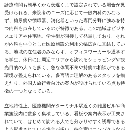
診療時間も朝早くから夜遅くまで設定されている場合が見
受けられる。来院者のニーズに応じて一般内科のみなら
ず、糖尿病や循環器、消化器といった専門分野に強みを持
つ内科も点在しているのが特徴である。この地域はビジネ
スエリアや住宅地、学生街が隣接して発展しており、それ
が内科を中心とした医療施設の利用の幅広さに直結してい
る。地域の在住者のみならず、オフィスワーカーや通学す
る学生、休日には周辺エリアから訪れるショッピングや観
光目的の人々も多く、急な体調不良や持病の相談ができる
環境が整えられている。多言語に理解のあるスタッフを揃
えたり、外国人旅行者向けの案内が設けられている点も特
徴の一つとなっている。
立地特性上、医療機関がターミナル駅近くの雑居ビルや商
業施設内に数多く集積している。看板や案内表示が工夫さ
れていて、はじめて訪れる人でも分かりやすく誘導できる
よう配慮されている場合が多い。待合室はコンパクトなが