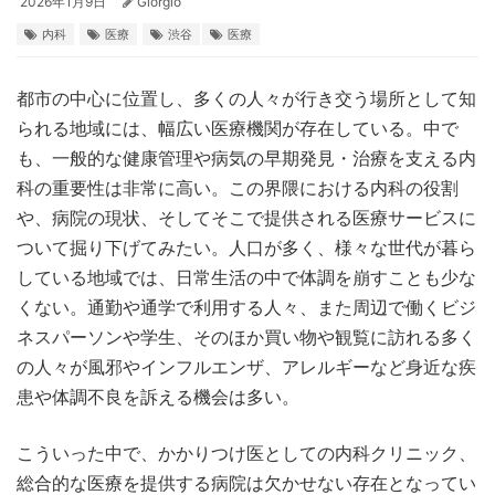
2026年1月9日
Giorgio
内科
医療
渋谷
医療
都市の中心に位置し、多くの人々が行き交う場所として知
られる地域には、幅広い医療機関が存在している。
中で
も、一般的な健康管理や病気の早期発見・治療を支える内
科の重要性は非常に高い。この界隈における内科の役割
や、病院の現状、そしてそこで提供される医療サービスに
ついて掘り下げてみたい。人口が多く、様々な世代が暮ら
している地域では、日常生活の中で体調を崩すことも少な
くない。通勤や通学で利用する人々、また周辺で働くビジ
ネスパーソンや学生、そのほか買い物や観覧に訪れる多く
の人々が風邪やインフルエンザ、アレルギーなど身近な疾
患や体調不良を訴える機会は多い。
こういった中で、かかりつけ医としての内科クリニック、
総合的な医療を提供する病院は欠かせない存在となってい